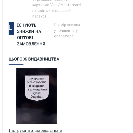
картками Visa/Mastercard
на сайті, банківський
переказ.
Розмір знижки
ІСНУЮТЬ
уточнюйте у
ЗНИЖКИ НА
оператора
ОПТОВІ
ЗАМОВЛЕННЯ
ЦЬОГО Ж ВИДАВНИЦТВА
Інструкція з діловодства в