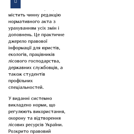
Актуальне видання
Лісового кодексу України
містить чинну редакцію
нормативного акта з
урахуванням усіх змін і
доповнень. Це практичне
джерело правової
інформації для юристів,
екологів, працівників
лісового господарства,
державних службовців, а
також студентів
профільних
спеціальностей.
У виданні системно
викладено норми, що
регулюють використання,
охорону та відтворення
лісових ресурсів України.
Розкрито правовий