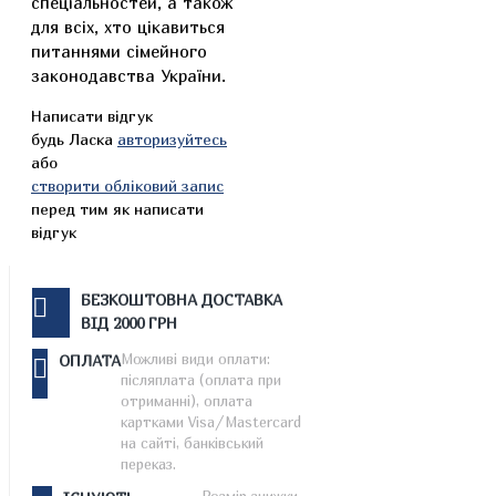
спеціальностей, а також
для всіх, хто цікавиться
питаннями сімейного
законодавства України.
Написати відгук
будь Ласка
авторизуйтесь
або
створити обліковий запис
перед тим як написати
відгук
БЕЗКОШТОВНА ДОСТАВКА
ВІД 2000 ГРН
Можливі види оплати:
ОПЛАТА
післяплата (оплата при
отриманні), оплата
картками Visa/Mastercard
на сайті, банківський
переказ.