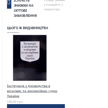
Розмір знижки
ІСНУЮТЬ
уточнюйте у
ЗНИЖКИ НА
оператора
ОПТОВІ
ЗАМОВЛЕННЯ
ЦЬОГО Ж ВИДАВНИЦТВА
Інструкція з діловодства в
місцевих та апеляційних судах
України
160.00 грн.