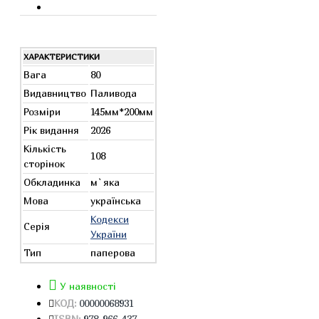
ХАРАКТЕРИСТИКИ
Вага
80
Видавництво
Паливода
Розміри
145мм*200мм
Рік видання
2026
Кількість
108
сторінок
Обкладинка
м`яка
Мова
українська
Кодекси
Серія
України
Тип
паперова
У наявності
КОД:
00000068931
ISBN:
978-966-437-