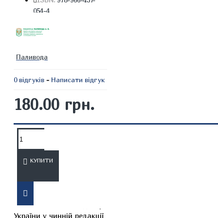
054-4
Паливода
0 відгуків
-
Написати відгук
180.00 грн.
ОПИС
ВІДГУКИ
КУПИТИ
Офіційне видання містить
текст Сімейного кодексу
України у чинній редакції