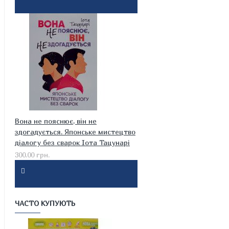
Вона не пояснює, він не
здогадується. Японське мистецтво
діалогу без сварок Іота Тацунарі
300.00 грн.
ЧАСТО КУПУЮТЬ