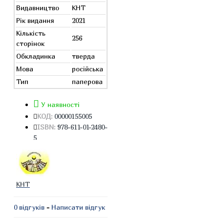
Видавництво
КНТ
Рік видання
2021
Кількість
256
сторінок
Обкладинка
тверда
Мова
російська
Тип
паперова
У наявності
КОД:
00000155005
ISBN:
978-611-01-2480-
5
КНТ
0 відгуків
-
Написати відгук