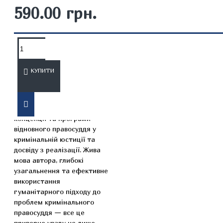
590.00 грн.
ОПИС
ВІДГУКИ
КУПИТИ
Дослідження Ховарда Зера -
систематичний виклад
концепції та програми
відновного правосуддя у
кримінальній юстиції та
досвіду з реалізації. Жива
мова автора, глибокі
узагальнення та ефективне
використання
гуманітарного підходу до
проблем кримінального
правосуддя — все це
приверне увагу не лише