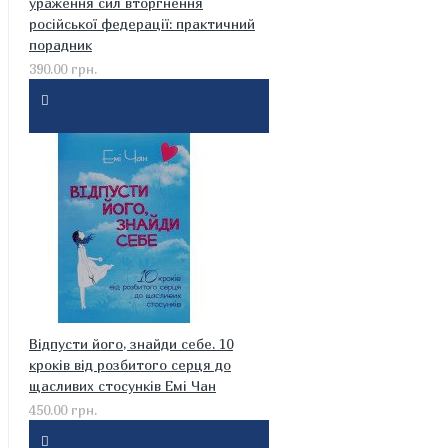
ураження сил вторгнення
російської федерації: практичний
порадник
390.00 грн.
Відпусти його, знайди себе. 10
кроків від розбитого серця до
щасливих стосунків Емі Чан
450.00 грн.