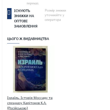
переказ.
Розмір знижки
ІСНУЮТЬ
уточнюйте у
ЗНИЖКИ НА
оператора
ОПТОВІ
ЗАМОВЛЕННЯ
ЦЬОГО Ж ВИДАВНИЦТВА
Ізраїль. Історія Моссаду та
спецназу Капітонов К.А.
(Російською)