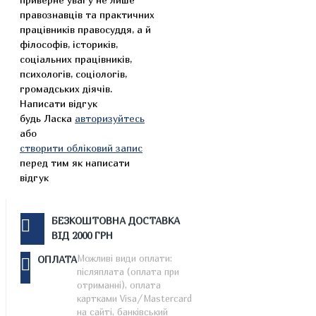
правознавців та практичних
працівників правосуддя, а й
філософів, істориків,
соціальних працівників,
психологів, соціологів,
громадських діячів.
Написати відгук
будь Ласка
авторизуйтесь
або
створити обліковий запис
перед тим як написати
відгук
БЕЗКОШТОВНА ДОСТАВКА
ВІД 2000 ГРН
Можливі види оплати:
ОПЛАТА
післяплата (оплата при
отриманні), оплата
картками Visa/Mastercard
на сайті, банківський