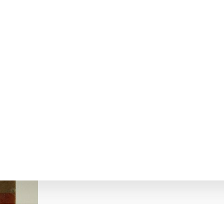
тів Міттенмайєр К. (Російською)
 ГЕРМАН ДЕ БЕТС. ПРО СТАН АД