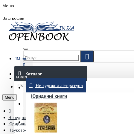
Меню
Ваш кошик
Menu
FAQ
Каталог
LOGIN
Не художня література
REGISTER
БЛОГ
Юридичні книги
Menu
КОНТАКТИ
Не художня література
(097) 015 28 90
Юридичні книги
Науково-практичні юридичні книги