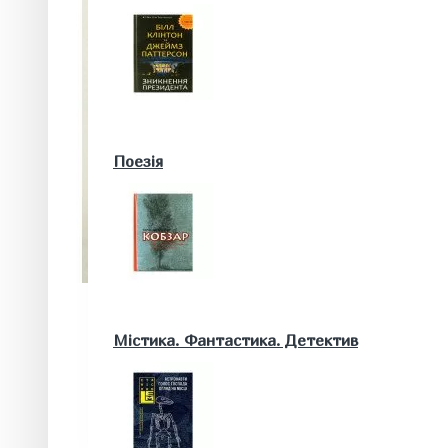
Військові книги
Поезія
Математика. Природничі та інші науки
Містика. Фантастика. Детектив
Біологія
Географія. Геологія