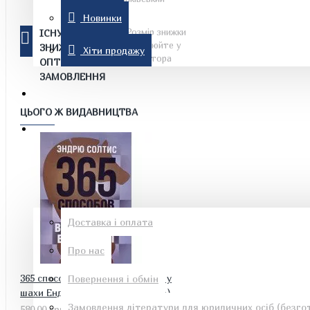
переказ.
Новинки
Розмір знижки
ІСНУЮТЬ
Комп'ютерна література
уточнюйте у
ЗНИЖКИ НА
Хіти продажу
оператора
ОПТОВІ
ЗАМОВЛЕННЯ
Знижки
ЦЬОГО Ж ВИДАВНИЦТВА
Новинки
Рон Хаббард
Хіти продажу
Інформація
Доставка і оплата
Про нас
Езотеричні книги
365 способів швидко вигравати у
Повернення і обмін
шахи Ендрю Солтіс (Російською)
Замовлення літератури для юридичних осіб (безгот
580.00 грн.