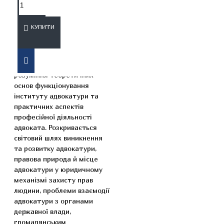
ОПИС
ВІДГУКИ
КУПИТИ
У підручнику відображено
сучасні наукові підходи до
розуміння теоретичних
основ функціонування
інституту адвокатури та
практичних аспектів
професійної діяльності
адвоката. Розкривається
світовий шлях виникнення
та розвитку адвокатури,
правова природа й місце
адвокатури у юридичному
механізмі захисту прав
людини, проблеми взаємодії
адвокатури з органами
державної влади,
громадянським