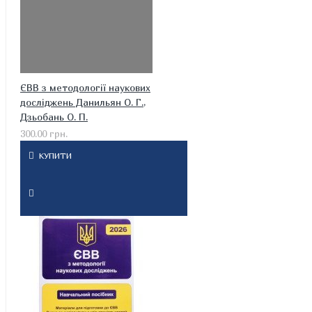
ЄВВ з методології наукових
досліджень Данильян О. Г.,
Дзьобань О. П.
300.00 грн.
КУПИТИ