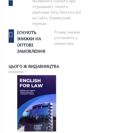
післяплата (оплата при
отриманні), оплата
картками Visa/Mastercard
на сайті, банківський
переказ.
Розмір знижки
ІСНУЮТЬ
уточнюйте у
ЗНИЖКИ НА
оператора
ОПТОВІ
ЗАМОВЛЕННЯ
ЦЬОГО Ж ВИДАВНИЦТВА