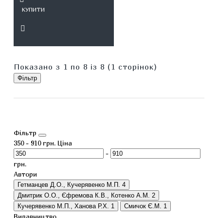
КУПИТИ
Показано з 1 по 8 із 8 (1 сторінок)
Фільтр
Фільтр
350
-
910
грн.
Ціна
-
грн.
Автори
Гетманцев Д.О., Кучерявенко М.П.
4
Дмитрик О.О., Єфремова К.В., Котенко А.М.
2
Кучерявенко М.П., Ханова Р.Х.
1
Смичок Є.М.
1
Видавництво