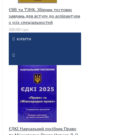
ЄВВ та ТЗНК. Збірник тестових
завдань для вступу до аспірантури
з усіх спеціальностей
500.00 грн.
КУПИТИ
ЄДКІ Навчальний посібник Право
та Міжнародне Право Чернов Л. О.