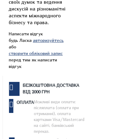
своїх думок та ведення
дискусій на різноманітні
аспекти міжнародного
бізнесу та права.
Написати відгук
будь Ласка
авторизуйтесь
або
створити обліковий запис
перед тим як написати
відгук
БЕЗКОШТОВНА ДОСТАВКА
ВІД 2000 ГРН
Можливі види оплати:
ОПЛАТА
післяплата (оплата при
отриманні), оплата
картками Visa/Mastercard
на сайті, банківський
переказ.