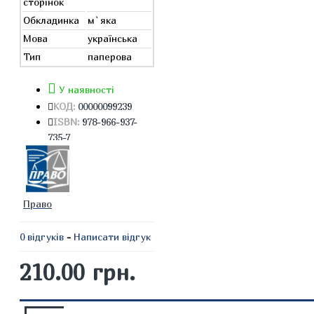
сторінок
Обкладинка
м`яка
Мова
українська
Тип
паперова
У наявності
КОД:
00000099239
ISBN:
978-966-937-
735-7
Право
0 відгуків
-
Написати відгук
210.00 грн.