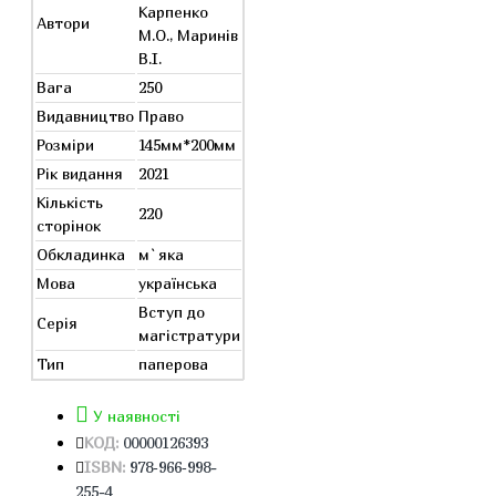
Карпенко
Автори
М.О., Маринів
В.І.
Вага
250
Видавництво
Право
Розміри
145мм*200мм
Рік видання
2021
Кількість
220
сторінок
Обкладинка
м`яка
Мова
українська
Вступ до
Серія
магістратури
Тип
паперова
У наявності
КОД:
00000126393
ISBN:
978‑966‑998-
255-4