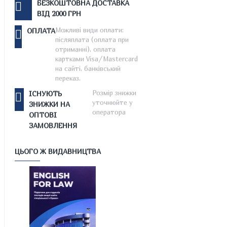
БЕЗКОШТОВНА ДОСТАВКА
ВІД 2000 ГРН
Можливі види оплати:
ОПЛАТА
післяплата (оплата при
отриманні), оплата
картками Visa/Mastercard
на сайті, банківський
переказ.
Розмір знижки
ІСНУЮТЬ
уточнюйте у
ЗНИЖКИ НА
оператора
ОПТОВІ
ЗАМОВЛЕННЯ
ЦЬОГО Ж ВИДАВНИЦТВА