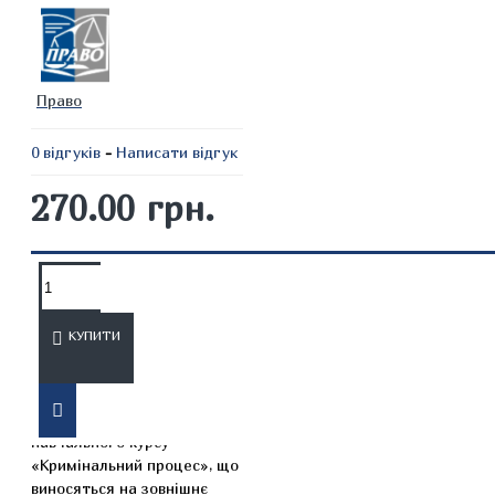
Право
0 відгуків
-
Написати відгук
270.00 грн.
ОПИС
ВІДГУКИ
КУПИТИ
Посібник містить відповіді
на ключові питання з
навчального курсу
«Кримінальний процес», що
виносяться на зовнішнє