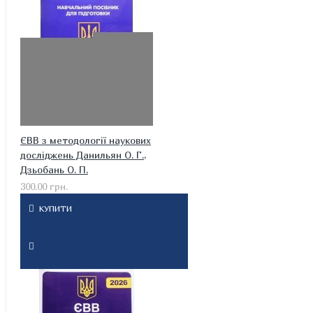
ЄВВ з методології наукових
досліджень Данильян О. Г.,
Дзьобань О. П.
300.00 грн.
КУПИТИ