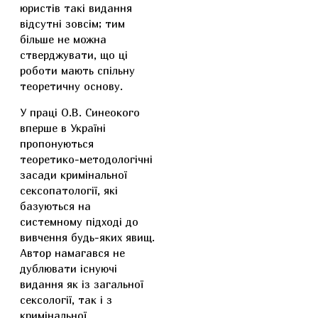
юристів такі видання
відсутні зовсім; тим
більше не можна
стверджувати, що ці
роботи мають спільну
теоретичну основу.
У праці О.В. Синеокого
вперше в Україні
пропонуються
теоретико-методологічні
засади кримінальної
сексопатології, які
базуються на
системному підході до
вивчення будь-яких явищ.
Автор намагався не
дублювати існуючі
видання як із загальної
сексології, так і з
кримінальної