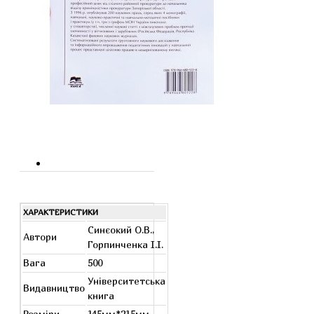
ХАРАКТЕРИСТИКИ
Синєокий О.В.,
Автори
Горпинченка І.І.
Вага
500
Університетська
Видавництво
книга
Розміри
145мм*215мм