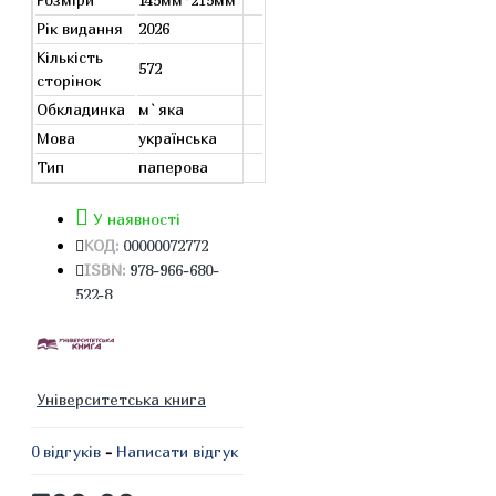
Рік видання
2026
Кількість
572
сторінок
Обкладинка
м`яка
Мова
українська
Тип
паперова
У наявності
КОД:
00000072772
ISBN:
978-966-680-
522-8
Університетська книга
0 відгуків
-
Написати відгук