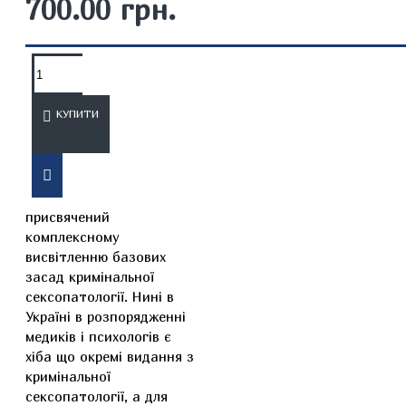
700.00 грн.
ОПИС
ВІДГУКИ
КУПИТИ
Вашій увазі пропонується
навчальний посібник,
присвячений
комплексному
висвітленню базових
засад кримінальної
сексопатології. Нині в
Україні в розпорядженні
медиків і психологів є
хіба що окремі видання з
кримінальної
сексопатології, а для