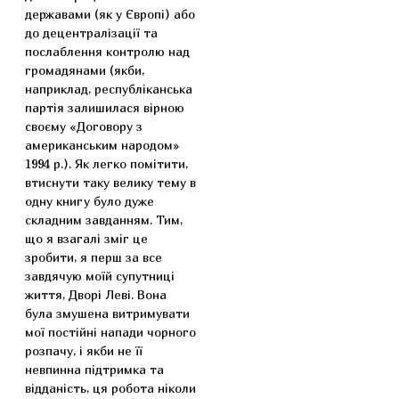
державами (як у Європі) або
до децентралізації та
послаблення контролю над
громадянами (якби,
наприклад, республіканська
партія залишилася вірною
своєму «Договору з
американським народом»
1994 р.). Як легко помітити,
втиснути таку велику тему в
одну книгу було дуже
складним завданням. Тим,
що я взагалі зміг це
зробити, я перш за все
завдячую моїй супутниці
життя, Дворі Леві. Вона
була змушена витримувати
мої постійні напади чорного
розпачу, і якби не її
невпинна підтримка та
відданість, ця робота ніколи