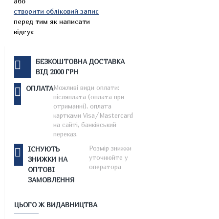
або
створити обліковий запис
перед тим як написати
відгук
БЕЗКОШТОВНА ДОСТАВКА
ВІД 2000 ГРН
Можливі види оплати:
ОПЛАТА
післяплата (оплата при
отриманні), оплата
картками Visa/Mastercard
на сайті, банківський
переказ.
Розмір знижки
ІСНУЮТЬ
уточнюйте у
ЗНИЖКИ НА
оператора
ОПТОВІ
ЗАМОВЛЕННЯ
ЦЬОГО Ж ВИДАВНИЦТВА