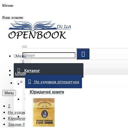
Меню
Ваш кошик
Menu
FAQ
Каталог
LOGIN
Не художня література
REGISTER
БЛОГ
Юридичні книги
Menu
КОНТАКТИ
Не художня література
(097) 015 28 90
Юридичні книги
Закони України. Нормативні правові акти