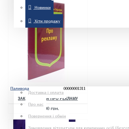
Новинки
Комп'ютерна література
Хіти продажу
Знижки
Новинки
Рон Хаббард
Хіти продажу
Інформація
Паливода
00000001311
Доставка і оплата
ЗАКОН УКРАЇНИ ПРО РЕКЛАМУ
Про нас
100.00 грн.
Езотеричні книги
Повернення і обмін
Замовлення літератури для юридичних осіб (безгот