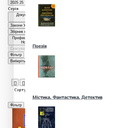
2025
25
2026
75
Серія
Документаційне забезпечення
управління
1
Закони України
40
Військові книги
Збірник нормативних актів
5
Професійна бібліотека енергетика:
Нормативи та правила
1
Поезія
Скасувати
Виберіть фільтри
Фільтр
Виберіть фільтри
Математика. Природничі та інші науки
Сортувати:
Показати
Містика. Фантастика. Детектив
Фільтр
Біологія
Географія. Геологія