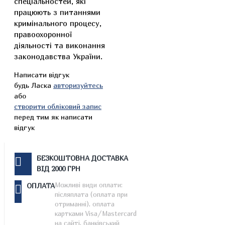
спеціальностей, які
працюють з питаннями
кримінального процесу,
правоохоронної
діяльності та виконання
законодавства України.
Написати відгук
будь Ласка
авторизуйтесь
або
створити обліковий запис
перед тим як написати
відгук
БЕЗКОШТОВНА ДОСТАВКА
ВІД 2000 ГРН
Можливі види оплати:
ОПЛАТА
післяплата (оплата при
отриманні), оплата
картками Visa/Mastercard
на сайті, банківський