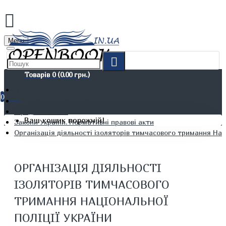
Menu
Товарів 0 (0.00 грн.)
0
Не художня література
Юридичні книги
Ваш кошик порожній!
Закони України. Нормативні правові акти
Організація діяльності ізоляторів тимчасового тримання Наці
ОРГАНІЗАЦІЯ ДІЯЛЬНОСТІ
ІЗОЛЯТОРІВ ТИМЧАСОВОГО
ТРИМАННЯ НАЦІОНАЛЬНОЇ
ПОЛІЦІЇ УКРАЇНИ