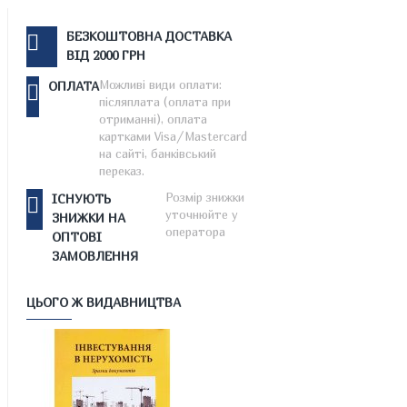
БЕЗКОШТОВНА ДОСТАВКА
ВІД 2000 ГРН
Можливі види оплати:
ОПЛАТА
післяплата (оплата при
отриманні), оплата
картками Visa/Mastercard
на сайті, банківський
переказ.
Розмір знижки
ІСНУЮТЬ
уточнюйте у
ЗНИЖКИ НА
оператора
ОПТОВІ
ЗАМОВЛЕННЯ
ЦЬОГО Ж ВИДАВНИЦТВА