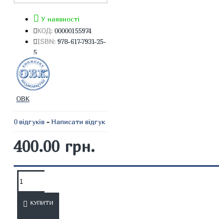
У наявності
КОД:
00000155974
ISBN:
978-617-7931-25-
5
ОВК
0 відгуків
-
Написати відгук
400.00 грн.
ОПИС
ВІДГУКИ
КУПИТИ