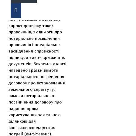
Видання представляє собою
практичний посібник, в
якому наведено загальну
характеристику таких
правочинів, як вимоги про
нотаріальне посвідчення
правочинів і нотаріальне
засвідчення справжності
підпису, а також зразки цих
документів. Зокрема, у книзі
наведено зразки вимоги
нотаріального посвідчення
договору про встановлення
земельного сервітуту,
вимоги нотаріального
посвідчення договору про
надання права
користування земельною
ділянкою для
сільськогосподарських
потреб (емфітевзис),