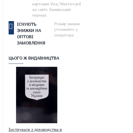
картками Visa/Mastercard
на сайті, банківський
переказ.
Розмір знижки
ІСНУЮТЬ
уточнюйте у
ЗНИЖКИ НА
оператора
ОПТОВІ
ЗАМОВЛЕННЯ
ЦЬОГО Ж ВИДАВНИЦТВА
Інструкція з діловодства в