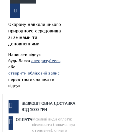
Видання містить текст
Закону України Про
Охорону навколишнього
природного середовища
зі змінами та
доповненнями
Написати відгук
будь Ласка
авторизуйтесь
або
створити обліковий запис
перед тим як написати
відгук
БЕЗКОШТОВНА ДОСТАВКА
ВІД 2000 ГРН
Можливі види оплати:
ОПЛАТА
післяплата (оплата при
отриманні), оплата