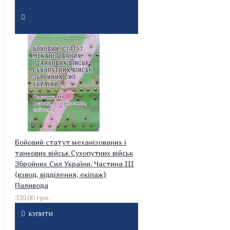
Бойовий статут механізованих і
танкових військ Сухопутних військ
Збройних Сил України. Частина ІІІ
(взвод, відділення, екіпаж)
Паливода
320.00 грн.
КУПИТИ