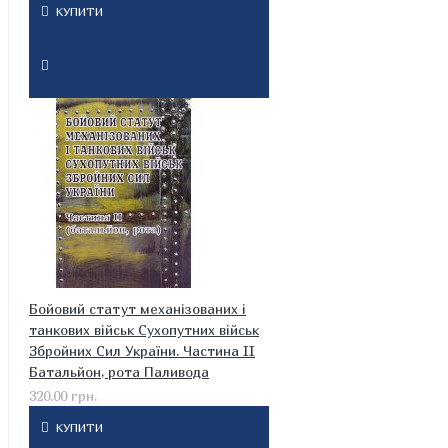
КУПИТИ
Бойовий статут механізованих і
танкових військ Сухопутних військ
Збройних Сил України. Частина II
Батальйон, рота Паливода
320.00 грн.
КУПИТИ