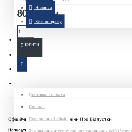
Новинки
80.00 грн.
Комп'ютерна література
Хіти продажу
Знижки
КУПИТИ
Новинки
Рон Хаббард
Хіти продажу
Інформація
Доставка і оплата
Про нас
Езотеричні книги
Повернення і обмін
Офіційний текст Закону України Про Відпустки
Написати відгук
Замовлення літератури для юридичних осіб (безгот