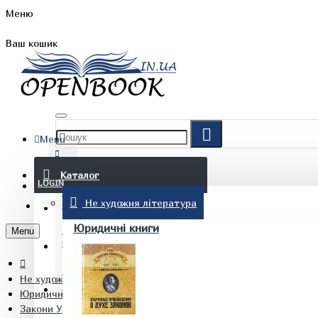
Меню
Ваш кошик
Menu
FAQ
Каталог
LOGIN
Не художня література
REGISTER
БЛОГ
Юридичні книги
Menu
КОНТАКТИ
Не художня література
(097) 015 28 90
Юридичні книги
Закони України. Нормативні правові акти