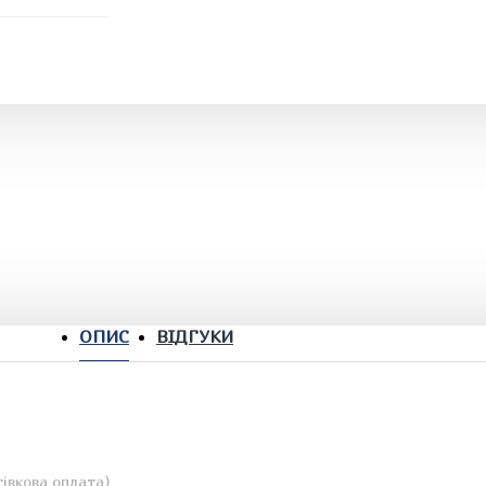
ОПИС
ВІДГУКИ
івкова оплата)