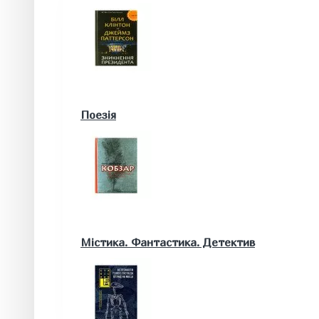
Військові книги
Поезія
Математика. Природничі та інші науки
Містика. Фантастика. Детектив
Біологія
Географія. Геологія