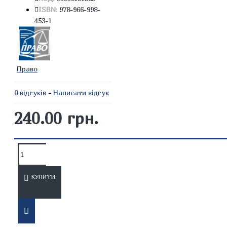
ISBN:
978-966-998-
453-1
Право
0 відгуків
-
Написати відгук
240.00 грн.
ОПИС
ВІДГУКИ
КУПИТИ
Монографія присвячена
всебічному аналізу