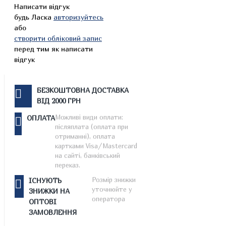
Написати відгук
будь Ласка
авторизуйтесь
або
створити обліковий запис
перед тим як написати
відгук
БЕЗКОШТОВНА ДОСТАВКА
ВІД 2000 ГРН
Можливі види оплати:
ОПЛАТА
післяплата (оплата при
отриманні), оплата
картками Visa/Mastercard
на сайті, банківський
переказ.
Розмір знижки
ІСНУЮТЬ
уточнюйте у
ЗНИЖКИ НА
оператора
ОПТОВІ
ЗАМОВЛЕННЯ